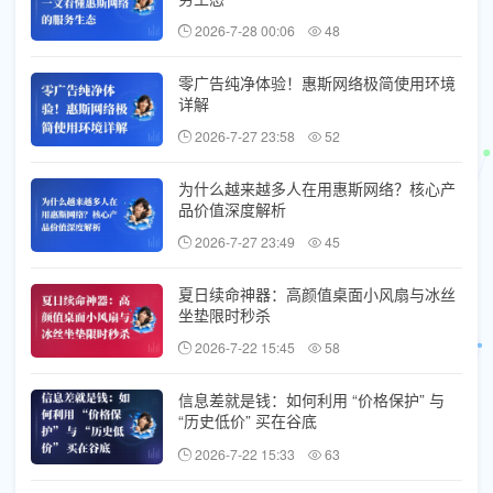
2026-7-28 00:06
48
零广告纯净体验！惠斯网络极简使用环境
详解
2026-7-27 23:58
52
为什么越来越多人在用惠斯网络？核心产
品价值深度解析
2026-7-27 23:49
45
夏日续命神器：高颜值桌面小风扇与冰丝
坐垫限时秒杀
2026-7-22 15:45
58
信息差就是钱：如何利用 “价格保护” 与
“历史低价” 买在谷底
2026-7-22 15:33
63