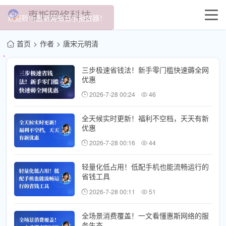
惠斯网络科技
欢迎聆听惠斯网络音乐播放器！
首页
作者
唐宋元明清
三步极速省钱法！新手零门槛快速薅全网
优惠
2026-7-28 00:24
46
全天候实时更新！福利不空档，天天有新
优惠
2026-7-28 00:16
44
轻量化低占用！低配手机也能流畅运行的
省钱工具
2026-7-28 00:11
51
全场景消费覆盖！一文看懂惠斯网络的服
务生态