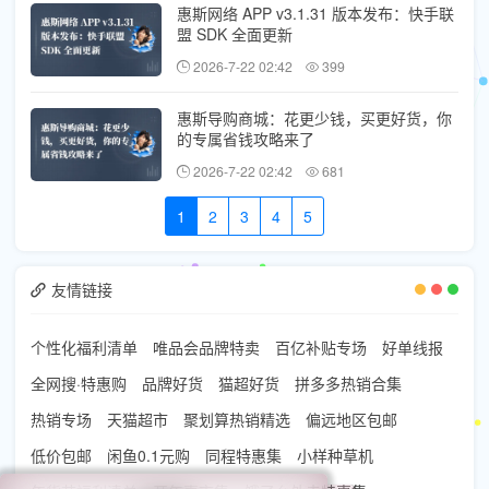
惠斯网络 APP v3.1.31 版本发布：快手联
盟 SDK 全面更新
2026-7-22 02:42
399
惠斯导购商城：花更少钱，买更好货，你
的专属省钱攻略来了
2026-7-22 02:42
681
1
2
3
4
5
友情链接
个性化福利清单
唯品会品牌特卖
百亿补贴专场
好单线报
全网搜·特惠购
品牌好货
猫超好货
拼多多热销合集
热销专场
天猫超市
聚划算热销精选
偏远地区包邮
低价包邮
闲鱼0.1元购
同程特惠集
小样种草机